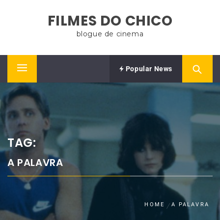
Skip
FILMES DO CHICO
to
content
blogue de cinema
Popular News
Primary
Menu
TAG:
A PALAVRA
HOME
A PALAVRA