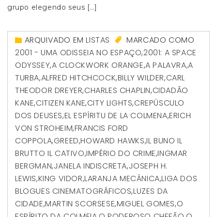
grupo elegendo seus […]
ARQUIVADO EM
LISTAS
MARCADO COMO
2001 - UMA ODISSEIA NO ESPAÇO
,
2001: A SPACE
ODYSSEY
,
A CLOCKWORK ORANGE
,
A PALAVRA
,
A
TURBA
,
ALFRED HITCHCOCK
,
BILLY WILDER
,
CARL
THEODOR DREYER
,
CHARLES CHAPLIN
,
CIDADÃO
KANE
,
CITIZEN KANE
,
CITY LIGHTS
,
CREPÚSCULO
DOS DEUSES
,
EL ESPÍRITU DE LA COLMENA
,
ERICH
VON STROHEIM
,
FRANCIS FORD
COPPOLA
,
GREED
,
HOWARD HAWKS
,
IL BUNO IL
BRUTTO IL CATIVO
,
IMPÉRIO DO CRIME
,
INGMAR
BERGMAN
,
JANELA INDISCRETA
,
JOSEPH H.
LEWIS
,
KING VIDOR
,
LARANJA MECÂNICA
,
LIGA DOS
BLOGUES CINEMATOGRÁFICOS
,
LUZES DA
CIDADE
,
MARTIN SCORSESE
,
MIGUEL GOMES
,
O
ESPÍRITO DA COLMEIA
,
O PODEROSO CHEFÃO
,
O