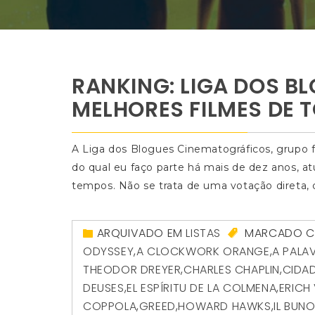
RANKING: LIGA DOS B
MELHORES FILMES DE 
A Liga dos Blogues Cinematográficos, grupo 
do qual eu faço parte há mais de dez anos, at
tempos. Não se trata de uma votação direta
ARQUIVADO EM
LISTAS
MARCADO 
ODYSSEY
,
A CLOCKWORK ORANGE
,
A PALA
THEODOR DREYER
,
CHARLES CHAPLIN
,
CIDA
DEUSES
,
EL ESPÍRITU DE LA COLMENA
,
ERICH
COPPOLA
,
GREED
,
HOWARD HAWKS
,
IL BUNO