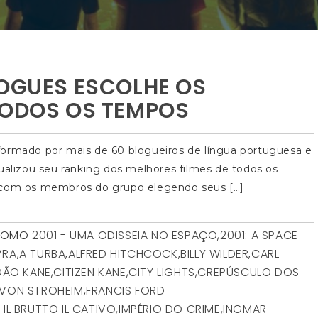
LOGUES ESCOLHE OS
TODOS OS TEMPOS
formado por mais de 60 blogueiros de língua portuguesa e
ualizou seu ranking dos melhores filmes de todos os
, com os membros do grupo elegendo seus […]
COMO
2001 - UMA ODISSEIA NO ESPAÇO
,
2001: A SPACE
VRA
,
A TURBA
,
ALFRED HITCHCOCK
,
BILLY WILDER
,
CARL
DÃO KANE
,
CITIZEN KANE
,
CITY LIGHTS
,
CREPÚSCULO DOS
 VON STROHEIM
,
FRANCIS FORD
 IL BRUTTO IL CATIVO
,
IMPÉRIO DO CRIME
,
INGMAR