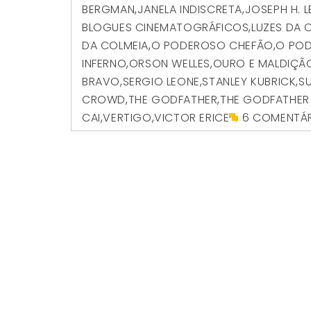
BERGMAN
,
JANELA INDISCRETA
,
JOSEPH H. L
BLOGUES CINEMATOGRÁFICOS
,
LUZES DA 
DA COLMEIA
,
O PODEROSO CHEFÃO
,
O POD
INFERNO
,
ORSON WELLES
,
OURO E MALDIÇÃ
BRAVO
,
SERGIO LEONE
,
STANLEY KUBRICK
,
S
CROWD
,
THE GODFATHER
,
THE GODFATHER -
CAI
,
VERTIGO
,
VICTOR ERICE
6 COMENTÁ