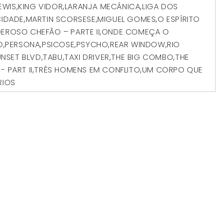
EWIS
,
KING VIDOR
,
LARANJA MECÂNICA
,
LIGA DOS
CIDADE
,
MARTIN SCORSESE
,
MIGUEL GOMES
,
O ESPÍRITO
EROSO CHEFÃO – PARTE II
,
ONDE COMEÇA O
O
,
PERSONA
,
PSICOSE
,
PSYCHO
,
REAR WINDOW
,
RIO
UNSET BLVD
,
TABU
,
TAXI DRIVER
,
THE BIG COMBO
,
THE
 PART II
,
TRÊS HOMENS EM CONFLITO
,
UM CORPO QUE
RIOS