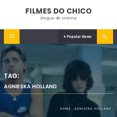
Skip
FILMES DO CHICO
to
content
blogue de cinema
Popular News
Primary
Menu
TAG:
AGNIESKA HOLLAND
HOME
AGNIESKA HOLLAND