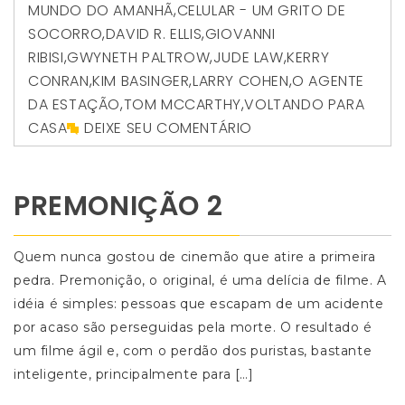
MUNDO DO AMANHÃ
,
CELULAR - UM GRITO DE
SOCORRO
,
DAVID R. ELLIS
,
GIOVANNI
RIBISI
,
GWYNETH PALTROW
,
JUDE LAW
,
KERRY
CONRAN
,
KIM BASINGER
,
LARRY COHEN
,
O AGENTE
DA ESTAÇÃO
,
TOM MCCARTHY
,
VOLTANDO PARA
CASA
DEIXE SEU COMENTÁRIO
PREMONIÇÃO 2
Quem nunca gostou de cinemão que atire a primeira
pedra. Premonição, o original, é uma delícia de filme. A
idéia é simples: pessoas que escapam de um acidente
por acaso são perseguidas pela morte. O resultado é
um filme ágil e, com o perdão dos puristas, bastante
inteligente, principalmente para […]