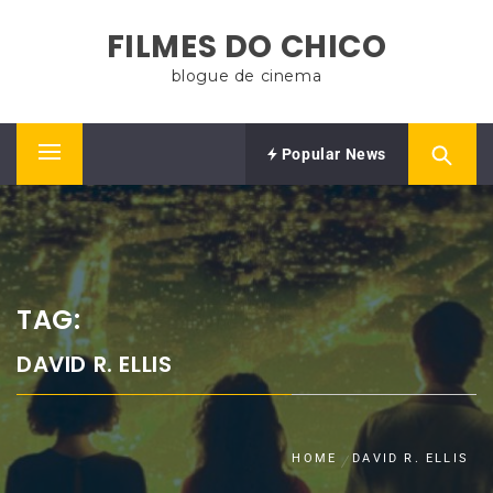
Skip
FILMES DO CHICO
to
content
blogue de cinema
Popular News
Primary
Menu
TAG:
DAVID R. ELLIS
HOME
DAVID R. ELLIS