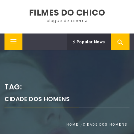
Skip
FILMES DO CHICO
to
content
blogue de cinema
Popular News
Primary
Menu
TAG:
CIDADE DOS HOMENS
HOME
CIDADE DOS HOMENS