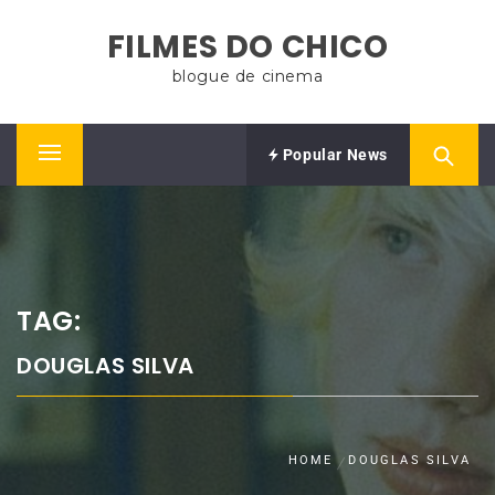
Skip
FILMES DO CHICO
to
content
blogue de cinema
Popular News
Primary
Menu
TAG:
DOUGLAS SILVA
HOME
DOUGLAS SILVA